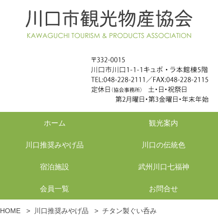
ホーム
観光案内
川口推奨みやげ品
川口の伝統色
宿泊施設
武州川口七福神
会員一覧
お問合せ
HOME
>
川口推奨みやげ品
>
チタン製ぐい呑み