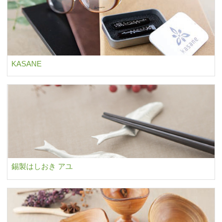
KASANE
錫製はしおき アユ