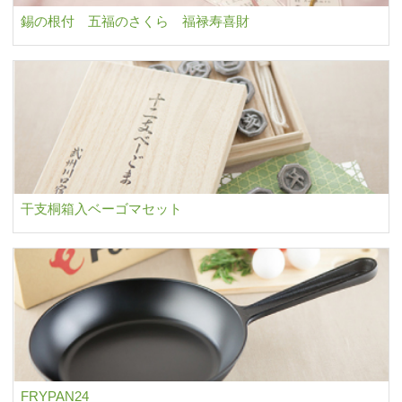
錫の根付 五福のさくら 福禄寿喜財
干支桐箱入ベーゴマセット
FRYPAN24