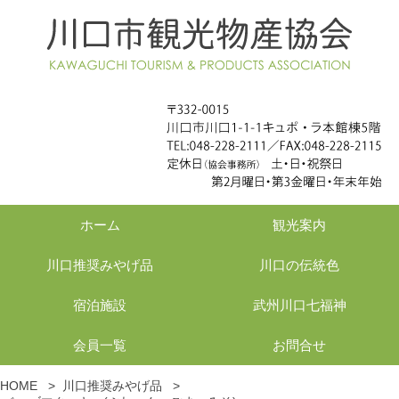
ホーム
観光案内
川口推奨みやげ品
川口の伝統色
宿泊施設
武州川口七福神
会員一覧
お問合せ
HOME
>
川口推奨みやげ品
>