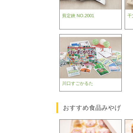
剪定鋏 NO.2001
干
川口すごかるた
おすすめ食品みやげ