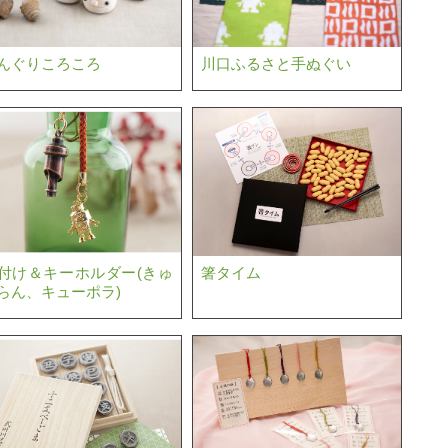
んぐりころころ
川口ふるさと手ぬぐい
付け＆キーホルダー(きゅ
箸タイム
らん、キューポラ)