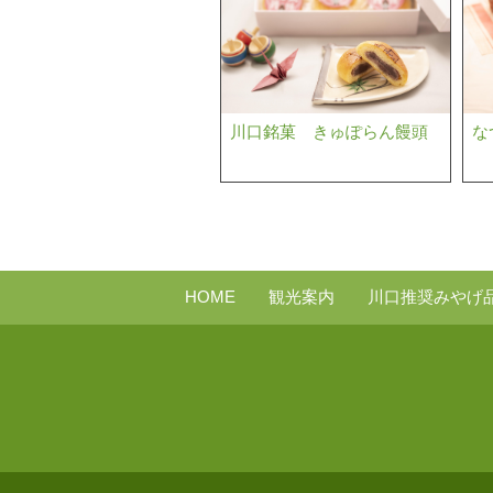
川口銘菓 きゅぽらん饅頭
な
HOME
観光案内
川口推奨みやげ