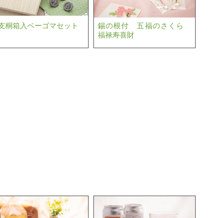
支桐箱入ベーゴマセット
錫の根付 五福のさくら
福禄寿喜財