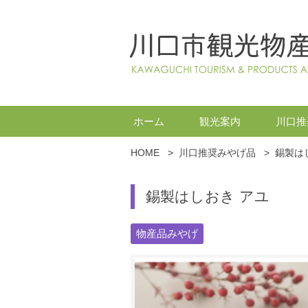
ホーム
観光案内
川口推
HOME
>
川口推奨みやげ品
>
錫製は
錫製はしおき アユ
物産品みやげ