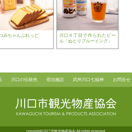
つみちゃんぶれっど
川口６丁目で作られたビー
ル「ぬとりブルーイング」
品
川口の伝統色
宿泊施設
武州川口七福神
お問合せ
copyright©川口市観光物産協会 All rights reserved.