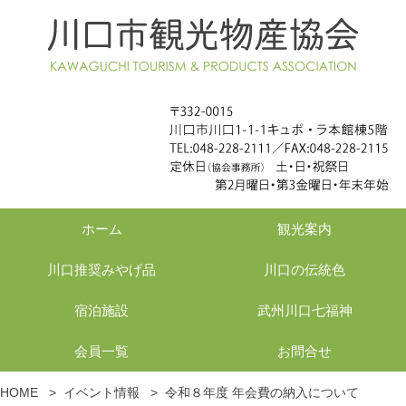
ホーム
観光案内
川口推奨みやげ品
川口の伝統色
宿泊施設
武州川口七福神
会員一覧
お問合せ
HOME
>
イベント情報
>
令和８年度 年会費の納入について