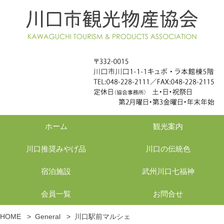
ホーム
観光案内
川口推奨みやげ品
川口の伝統色
宿泊施設
武州川口七福神
会員一覧
お問合せ
HOME
>
General
>
川口駅前マルシェ