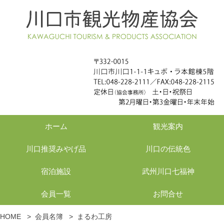
ホーム
観光案内
川口推奨みやげ品
川口の伝統色
宿泊施設
武州川口七福神
会員一覧
お問合せ
HOME
>
会員名簿
>
まるわ工房