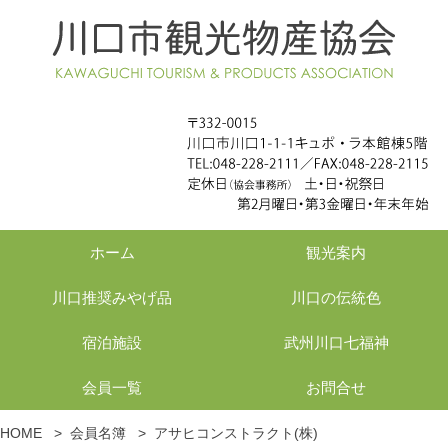
ホーム
観光案内
川口推奨みやげ品
川口の伝統色
宿泊施設
武州川口七福神
会員一覧
お問合せ
HOME
>
会員名簿
>
アサヒコンストラクト(株)