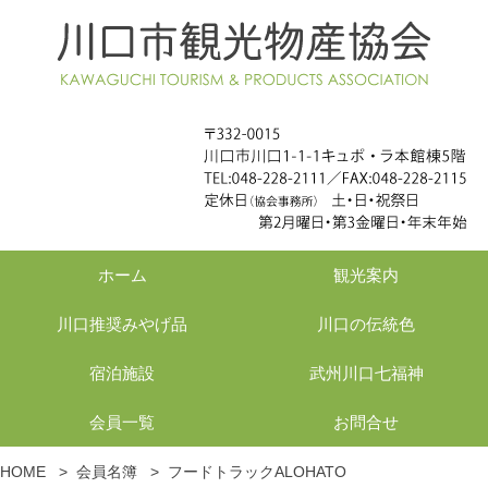
ホーム
観光案内
川口推奨みやげ品
川口の伝統色
宿泊施設
武州川口七福神
会員一覧
お問合せ
HOME
>
会員名簿
>
フードトラックALOHATO