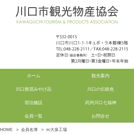
ホーム
観光案内
川口推奨みやげ品
川口の伝統色
宿泊施設
武州川口七福神
会員一覧
お問合せ
HOME
>
会員名簿
>
㈱大泉工場