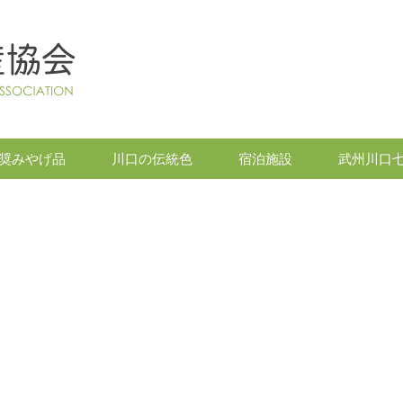
奨みやげ品
川口の伝統色
宿泊施設
武州川口