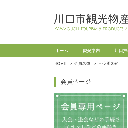
ホーム
観光案内
川口推
HOME
>
会員名簿
>
三位電気㈱
会員ページ