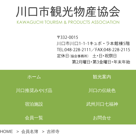
ホーム
観光案内
川口推奨みやげ品
川口の伝統色
宿泊施設
武州川口七福神
会員一覧
お問合せ
HOME
>
会員名簿
>
吉祥寺