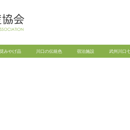
奨みやげ品
川口の伝統色
宿泊施設
武州川口