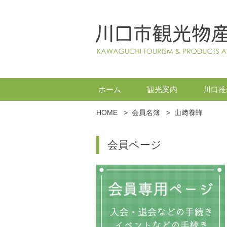
ホーム
観光案内
川口推
HOME
>
会員名簿
>
山﨑養蜂
会員ページ