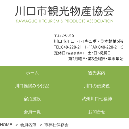
ホーム
観光案内
川口推奨みやげ品
川口の伝統色
宿泊施設
武州川口七福神
会員一覧
お問合せ
HOME
>
会員名簿
>
市神社保存会