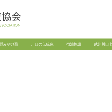
奨みやげ品
川口の伝統色
宿泊施設
武州川口