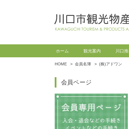
ホーム
観光案内
川口推
HOME
>
会員名簿
>
(株)アドワン
会員ページ