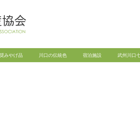
奨みやげ品
川口の伝統色
宿泊施設
武州川口