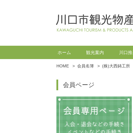
ホーム
観光案内
川口推
HOME
>
会員名簿
>
(株)大西鋳工所
会員ページ