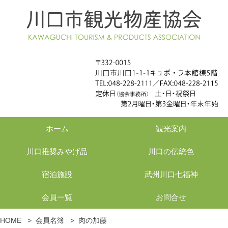
ホーム
観光案内
川口推奨みやげ品
川口の伝統色
宿泊施設
武州川口七福神
会員一覧
お問合せ
HOME
>
会員名簿
>
肉の加藤