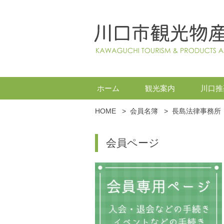
ホーム
観光案内
川口推
HOME
>
会員名簿
>
長島法律事務所
会員ページ