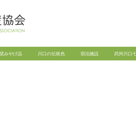
奨みやげ品
川口の伝統色
宿泊施設
武州川口