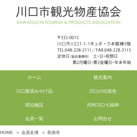
ホーム
観光案内
川口推奨みやげ品
川口の伝統色
宿泊施設
武州川口七福神
会員一覧
お問合せ
HOME
>
会員名簿
>
長徳寺