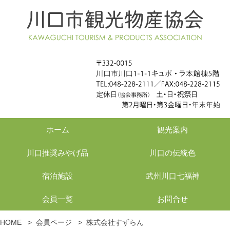
ホーム
観光案内
川口推奨みやげ品
川口の伝統色
宿泊施設
武州川口七福神
会員一覧
お問合せ
HOME
>
会員ページ
>
株式会社すずらん