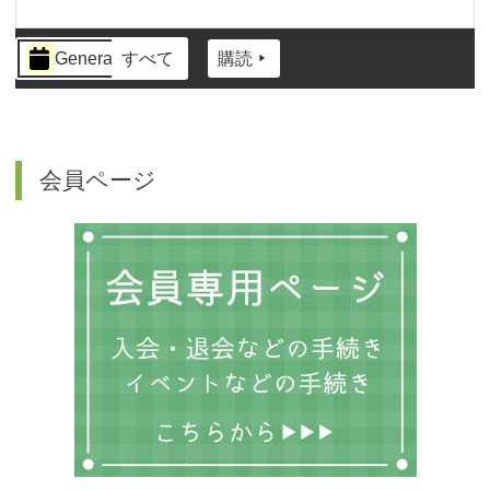
イ
General
すべて
購読
ベ
ン
ト
の
カ
会員ページ
テ
ゴ
リ
ー