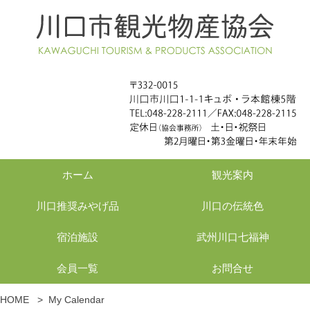
ホーム
観光案内
川口推奨みやげ品
川口の伝統色
宿泊施設
武州川口七福神
会員一覧
お問合せ
HOME
>
My Calendar