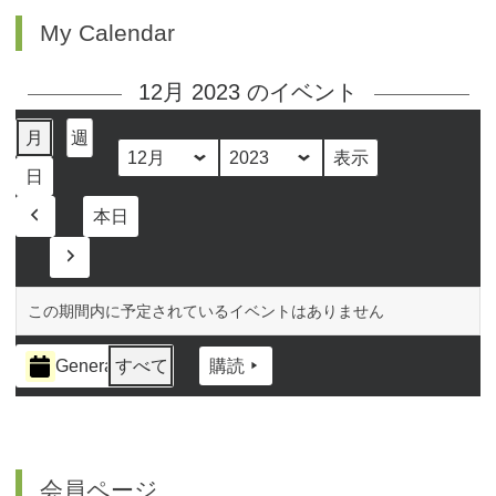
My Calendar
12月 2023 のイベント
月
週
月
年
日
本日
前
へ
次
へ
この期間内に予定されているイベントはありません
イ
General
すべて
購読
ベ
ン
ト
の
カ
会員ページ