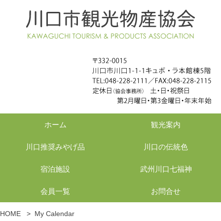
ホーム
観光案内
川口推奨みやげ品
川口の伝統色
宿泊施設
武州川口七福神
会員一覧
お問合せ
HOME
>
My Calendar