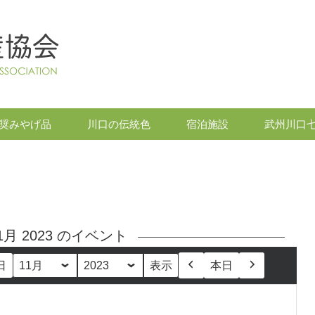
奨みやげ品
川口の伝統色
宿泊施設
武州川口
1月 2023 のイベント
日
本日
月
年
前
次
へ
へ