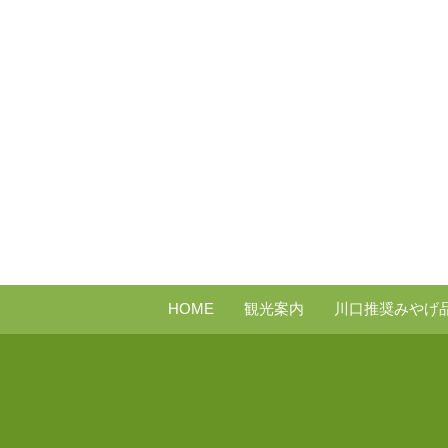
テ
ゴ
リ
ー
HOME
観光案内
川口推奨みやげ