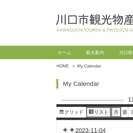
ホーム
観光案内
川口推
HOME
>
My Calendar
My Calendar
1
グリッド
リスト
月
週
表
表
示
示
2023-11-04