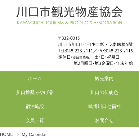
ホーム
観光案内
川口推奨みやげ品
川口の伝統色
宿泊施設
武州川口七福神
会員一覧
お問合せ
HOME
>
My Calendar