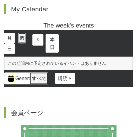
My Calendar
The week's events
月
週
本
前
日
日
へ
この期間内に予定されているイベントはありません
イ
General
すべて
購読
ベ
ン
ト
の
カ
会員ページ
テ
ゴ
リ
ー