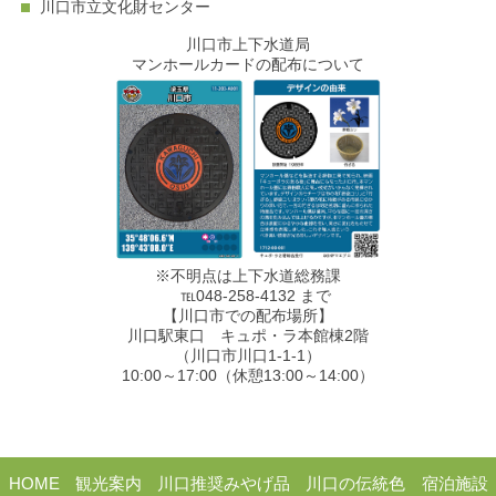
川口市立文化財センター
川口市上下水道局
マンホールカードの配布について
※不明点は上下水道総務課
℡048-258-4132 まで
【川口市での配布場所】
川口駅東口 キュポ・ラ本館棟2階
（川口市川口1-1-1）
10:00～17:00（休憩13:00～14:00）
HOME
観光案内
川口推奨みやげ品
川口の伝統色
宿泊施設