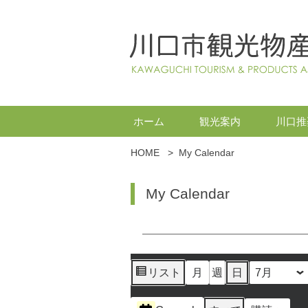
ホーム
観光案内
川口推
HOME
>
My Calendar
My Calendar
リスト
月
週
日
月
日
年
表
示
イ