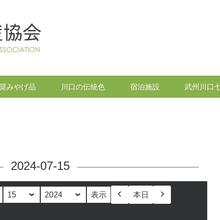
奨みやげ品
川口の伝統色
宿泊施設
武州川口
2024-07-15
本日
前
次
へ
へ