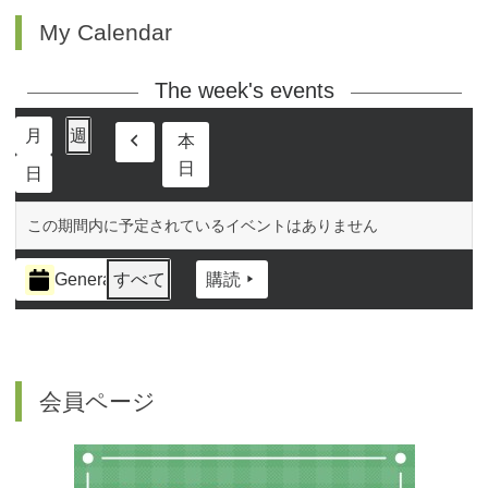
My Calendar
The week's events
月
週
本
前
日
日
へ
この期間内に予定されているイベントはありません
イ
General
すべて
購読
ベ
ン
ト
の
カ
会員ページ
テ
ゴ
リ
ー