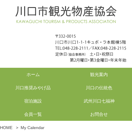
ホーム
観光案内
川口推奨みやげ品
川口の伝統色
宿泊施設
武州川口七福神
会員一覧
お問合せ
HOME
>
My Calendar