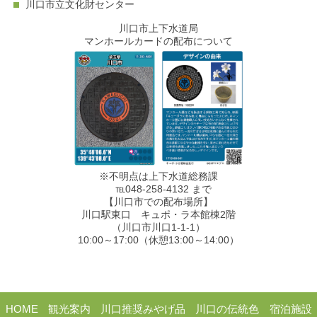
川口市立文化財センター
川口市上下水道局
マンホールカードの配布について
※不明点は上下水道総務課
℡048-258-4132 まで
【川口市での配布場所】
川口駅東口 キュポ・ラ本館棟2階
（川口市川口1-1-1）
10:00～17:00（休憩13:00～14:00）
HOME
観光案内
川口推奨みやげ品
川口の伝統色
宿泊施設