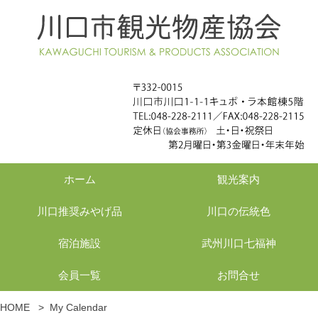
ホーム
観光案内
川口推奨みやげ品
川口の伝統色
宿泊施設
武州川口七福神
会員一覧
お問合せ
HOME
>
My Calendar