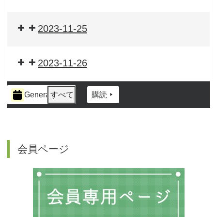
2023-11-25
2023-11-26
イ
General
すべて
購読
ベ
ン
ト
の
カ
会員ページ
テ
ゴ
リ
ー