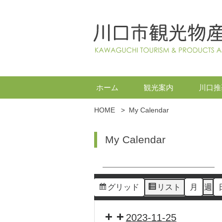
ホーム
観光案内
川口推
HOME
>
My Calendar
My Calendar
グリッド
リスト
月
週
表
表
示
示
2023-11-25