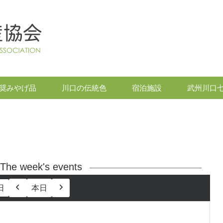
奨みやげ品
川口の伝統色
宿泊施設
武州川口
The week's events
日
本日
前
次
へ
へ