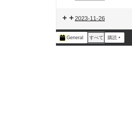
2023-11-26
イ
General
すべて
購読
ベ
ン
ト
の
カ
テ
ゴ
リ
ー