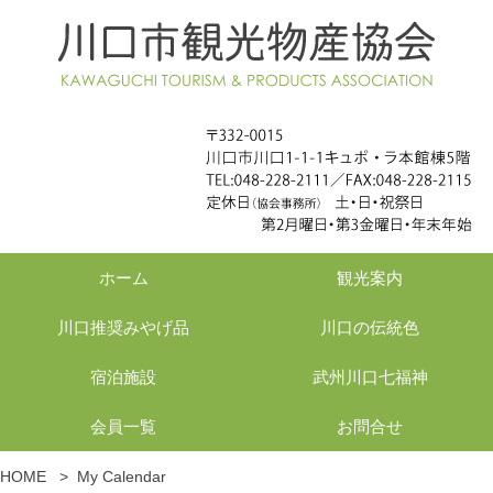
ホーム
観光案内
川口推奨みやげ品
川口の伝統色
宿泊施設
武州川口七福神
会員一覧
お問合せ
HOME
>
My Calendar