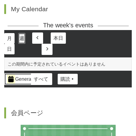
My Calendar
The week's events
本日
月
週
前
日
へ
次
へ
この期間内に予定されているイベントはありません
イ
General
すべて
購読
ベ
ン
ト
の
カ
会員ページ
テ
ゴ
リ