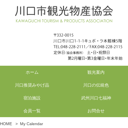
ホーム
観光案内
川口推奨みやげ品
川口の伝統色
宿泊施設
武州川口七福神
会員一覧
お問合せ
HOME
>
My Calendar