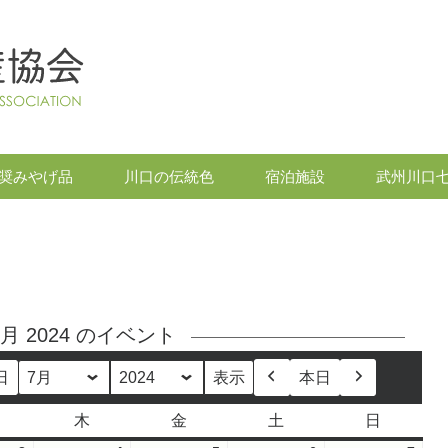
奨みやげ品
川口の伝統色
宿泊施設
武州川口
7月 2024 のイベント
日
本日
月
年
前
次
へ
へ
木
金
土
日
水
木
金
土
日