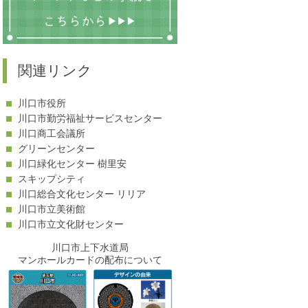
-
-
関連リンク
川口市役所
川口市勤労福祉サービスセンター
-
川口商工会議所
グリーンセンター
川口緑化センター 樹里安
スキップシティ
-
川口総合文化センター リリア
川口市立美術館
川口市立文化財センター
川口市上下水道局
マンホールカードの配布について
-