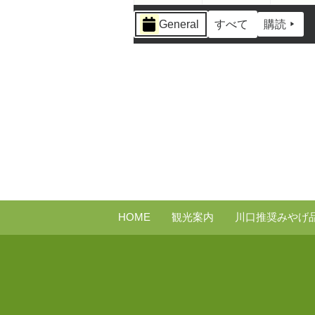
イ
General
すべて
購読
ベ
ン
ト
の
カ
テ
ゴ
リ
ー
HOME
観光案内
川口推奨みやげ