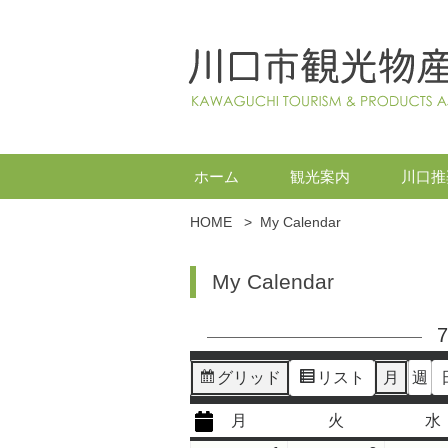
ホーム
観光案内
川口推
HOME
>
My Calendar
My Calendar
グリッド
リスト
月
週
表
表
示
示
月
火
水
月
火