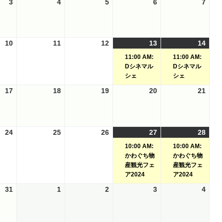
3
2024-
4
2024-
5
2024-
6
2024-
7
2024
曜
曜
曜
曜
曜
07-
07-
07-
07-
07-
日
日
日
日
日
03
04
05
06
07
10
2024-
11
2024-
12
2024-
13
2024-
(1
14
2024
(1
07-
07-
07-
07-
件
07-
件
11:00 AM:
11:00 AM:
10
11
12
13
の
14
の
Dシネマル
Dシネマル
イ
イ
シェ
シェ
ベ
ベ
17
2024-
18
2024-
19
2024-
20
2024-
21
2024
ン
ン
07-
07-
07-
07-
07-
ト)
ト)
17
18
19
20
21
24
2024-
25
2024-
26
2024-
27
2024-
(1
28
2024
(1
07-
07-
07-
07-
件
07-
件
10:00 AM:
10:00 AM:
24
25
26
27
の
28
の
かわぐち物
かわぐち物
イ
イ
産観光フェ
産観光フェ
ア2024
ア2024
ベ
ベ
ン
ン
31
2024-
1
2024-
2
2024-
3
2024-
4
2024
ト)
ト)
07-
08-
08-
08-
08-
31
01
02
03
04