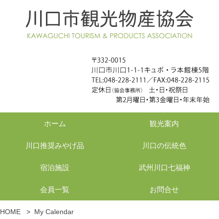
ホーム
観光案内
川口推奨みやげ品
川口の伝統色
宿泊施設
武州川口七福神
会員一覧
お問合せ
HOME
>
My Calendar