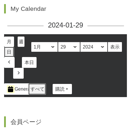
My Calendar
2024-01-29
月
週
月
日
年
日
本日
前
へ
次
へ
イ
General
すべて
購読
ベ
ン
ト
の
カ
会員ページ
テ