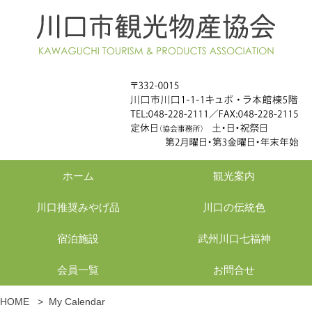
ホーム
観光案内
川口推奨みやげ品
川口の伝統色
宿泊施設
武州川口七福神
会員一覧
お問合せ
HOME
>
My Calendar