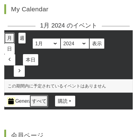
My Calendar
1月 2024 のイベント
月
週
月
年
日
本日
前
へ
次
へ
この期間内に予定されているイベントはありません
イ
General
すべて
購読
ベ
ン
ト
の
カ
会員ページ