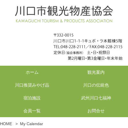
ホーム
観光案内
川口推奨みやげ品
川口の伝統色
宿泊施設
武州川口七福神
会員一覧
お問合せ
HOME
>
My Calendar