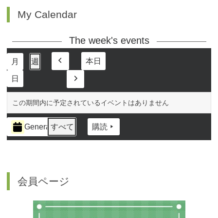
My Calendar
The week's events
本日
月
週
前
日
へ
次
へ
この期間内に予定されているイベントはありません
イ
General
すべて
購読
ベ
ン
ト
の
カ
会員ページ
テ
ゴ
リ