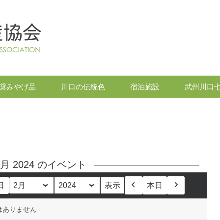
奨みやげ品
川口の伝統色
宿泊施設
武州川口
2月 2024 のイベント
日
本日
月
年
前
次
へ
へ
はありません