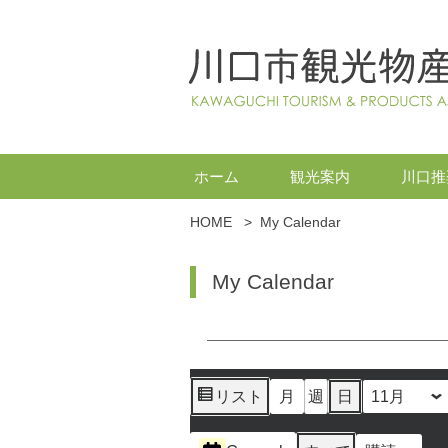
ホーム
観光案内
川口推
HOME
>
My Calendar
My Calendar
リスト
月
週
日
月
日
年
表
示
イ