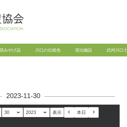
奨みやげ品
川口の伝統色
宿泊施設
武州川口
2023-11-30
本日
前
次
へ
へ