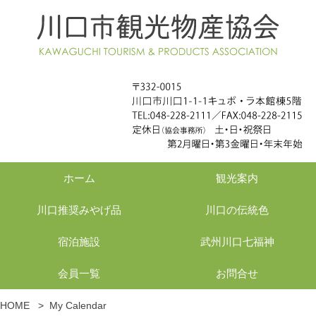
ホーム
観光案内
川口推奨みやげ品
川口の伝統色
宿泊施設
武州川口七福神
会員一覧
お問合せ
HOME
>
My Calendar