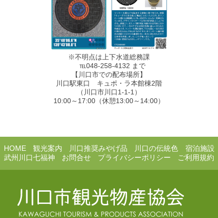
※不明点は上下水道総務課
℡048-258-4132 まで
【川口市での配布場所】
川口駅東口 キュポ・ラ本館棟2階
（川口市川口1-1-1）
10:00～17:00（休憩13:00～14:00）
HOME
観光案内
川口推奨みやげ品
川口の伝統色
宿泊施設
武州川口七福神
お問合せ
プライバシーポリシー
ご利用規約