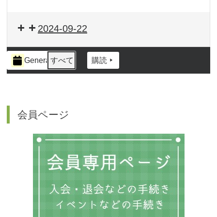
2024-09-22
イ
General
すべて
購読
ベ
ン
ト
の
カ
会員ページ
テ
ゴ
リ
ー