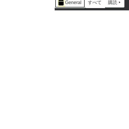
General
すべて
購読
ベ
ン
ト
の
カ
テ
ゴ
リ
ー