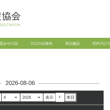
奨みやげ品
川口の伝統色
宿泊施設
武州川口
2026-08-06
本日
前
へ