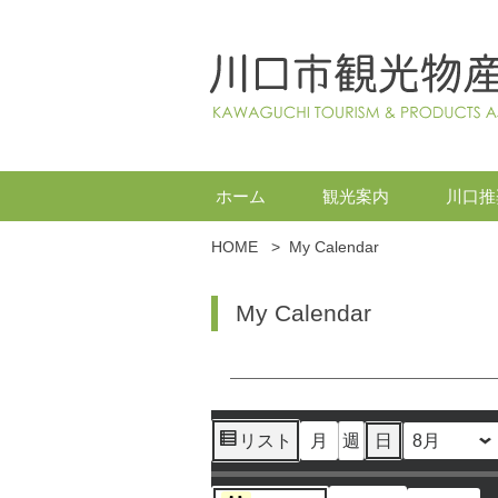
ホーム
観光案内
川口推
HOME
>
My Calendar
My Calendar
リスト
月
週
日
月
日
年
表
示
イ