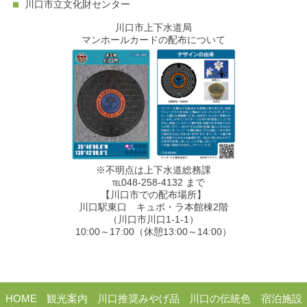
川口市立文化財センター
川口市上下水道局
マンホールカードの配布について
※不明点は上下水道総務課
℡048-258-4132 まで
【川口市での配布場所】
川口駅東口 キュポ・ラ本館棟2階
（川口市川口1-1-1）
10:00～17:00（休憩13:00～14:00）
HOME
観光案内
川口推奨みやげ品
川口の伝統色
宿泊施設