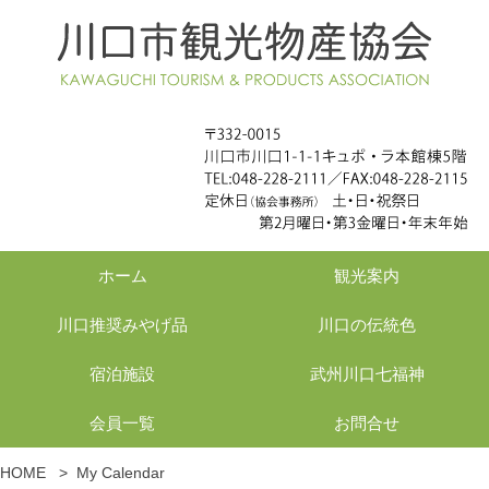
ホーム
観光案内
川口推奨みやげ品
川口の伝統色
宿泊施設
武州川口七福神
会員一覧
お問合せ
HOME
>
My Calendar