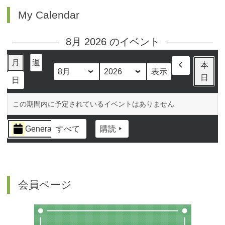
My Calendar
8月 2026 のイベント
月
週
本
前
月
年
日
日
へ
この期間内に予定されているイベントはありません
イ
General
すべて
購読
ベ
ン
ト
の
カ
会員ページ
テ
ゴ
リ
ー