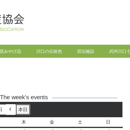
奨みやげ品
川口の伝統色
宿泊施設
武州川口
The week's events
日
本日
前
へ
木
金
土
日
水
木
金
土
日