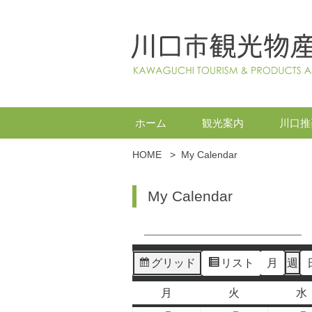
ホーム
観光案内
川口推
HOME
>
My Calendar
My Calendar
グリッド
リスト
月
週
表
表
示
示
月
火
水
月
火