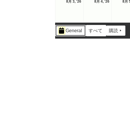
2026-
2026-
8月 3, '26
8月 4, '26
8月 5
曜
曜
08-
08-
日
日
03
04
イ
General
すべて
購読
ベ
ン
ト
の
カ
テ
ゴ
リ
ー