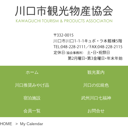
ホーム
観光案内
川口推奨みやげ品
川口の伝統色
宿泊施設
武州川口七福神
会員一覧
お問合せ
HOME
>
My Calendar