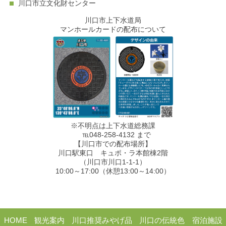
川口市立文化財センター
川口市上下水道局
マンホールカードの配布について
※不明点は上下水道総務課
℡048-258-4132 まで
【川口市での配布場所】
川口駅東口 キュポ・ラ本館棟2階
（川口市川口1-1-1）
10:00～17:00（休憩13:00～14:00）
HOME
観光案内
川口推奨みやげ品
川口の伝統色
宿泊施設