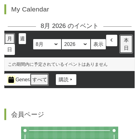
My Calendar
8月 2026 のイベント
月
週
本
前
月
年
日
日
へ
この期間内に予定されているイベントはありません
イ
General
すべて
購読
ベ
ン
ト
の
カ
会員ページ
テ
ゴ
リ
ー