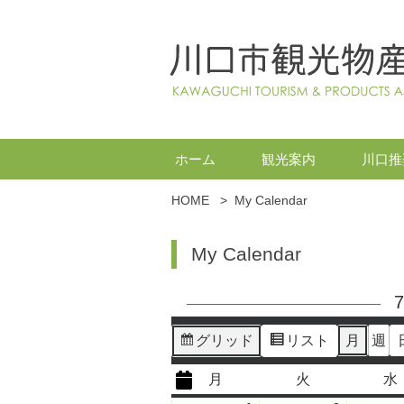
ホーム
観光案内
川口推
HOME
>
My Calendar
My Calendar
グリッド
リスト
月
週
表
表
示
示
月
火
水
月
火