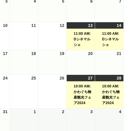
3
2024-
4
2024-
5
2024-
6
2024-
7
2024
曜
曜
曜
曜
曜
07-
07-
07-
07-
07-
日
日
日
日
日
03
04
05
06
07
10
2024-
11
2024-
12
2024-
13
2024-
(1
14
2024
(1
07-
07-
07-
07-
件
07-
件
11:00 AM:
11:00 AM:
10
11
12
13
の
14
の
Dシネマル
Dシネマル
イ
イ
シェ
シェ
ベ
ベ
17
2024-
18
2024-
19
2024-
20
2024-
21
2024
ン
ン
07-
07-
07-
07-
07-
ト)
ト)
17
18
19
20
21
24
2024-
25
2024-
26
2024-
27
2024-
(1
28
2024
(1
07-
07-
07-
07-
件
07-
件
10:00 AM:
10:00 AM:
24
25
26
27
の
28
の
かわぐち物
かわぐち物
イ
イ
産観光フェ
産観光フェ
ア2024
ア2024
ベ
ベ
ン
ン
31
2024-
1
2024-
2
2024-
3
2024-
4
2024
ト)
ト)
07-
08-
08-
08-
08-
31
01
02
03
04