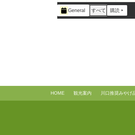
イ
General
すべて
購読
ベ
ン
ト
の
カ
テ
ゴ
リ
ー
HOME
観光案内
川口推奨みやげ