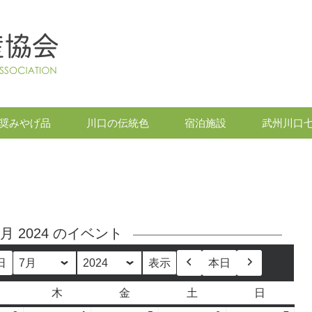
奨みやげ品
川口の伝統色
宿泊施設
武州川口
7月 2024 のイベント
日
本日
月
年
前
次
へ
へ
木
金
土
日
水
木
金
土
日