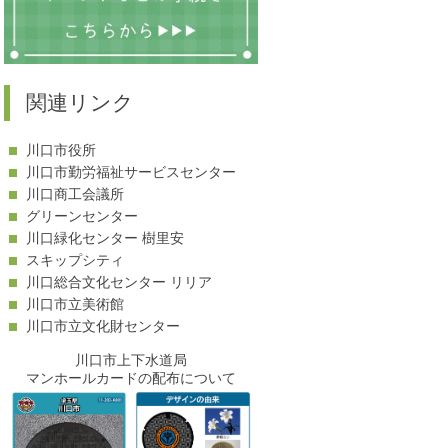
-
-
関連リンク
川口市役所
川口市勤労福祉サービスセンター
-
川口商工会議所
グリーンセンター
川口緑化センター 樹里安
スキップシティ
-
川口総合文化センター リリア
川口市立美術館
川口市立文化財センター
川口市上下水道局
マンホールカードの配布について
-