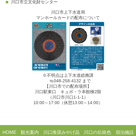
川口市立文化財センター
川口市上下水道局
マンホールカードの配布について
※不明点は上下水道総務課
℡048-258-4132 まで
【川口市での配布場所】
川口駅東口 キュポ・ラ本館棟2階
（川口市川口1-1-1）
10:00～17:00（休憩13:00～14:00）
HOME
観光案内
川口推奨みやげ品
川口の伝統色
宿泊施設