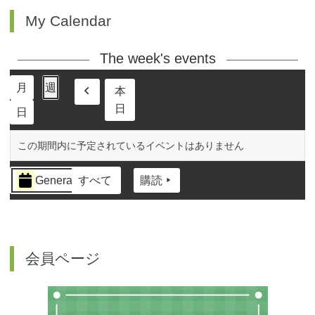
My Calendar
The week's events
月
週
本
前
日
日
へ
この期間内に予定されているイベントはありません
イ
General
すべて
購読
ベ
ン
ト
の
カ
会員ページ
テ
ゴ
リ
ー