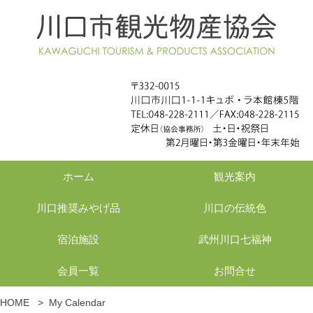
ホーム
観光案内
川口推奨みやげ品
川口の伝統色
宿泊施設
武州川口七福神
会員一覧
お問合せ
HOME
>
My Calendar