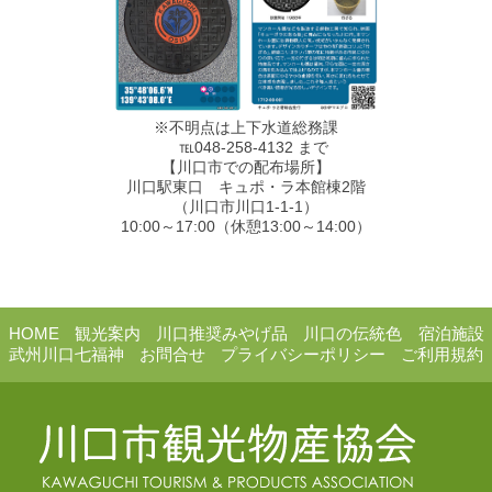
※不明点は上下水道総務課
℡048-258-4132 まで
【川口市での配布場所】
川口駅東口 キュポ・ラ本館棟2階
（川口市川口1-1-1）
10:00～17:00（休憩13:00～14:00）
HOME
観光案内
川口推奨みやげ品
川口の伝統色
宿泊施設
武州川口七福神
お問合せ
プライバシーポリシー
ご利用規約