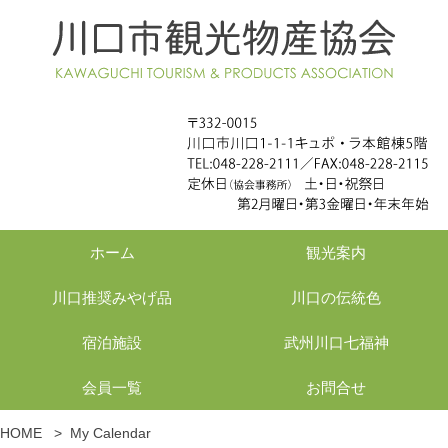
ホーム
観光案内
川口推奨みやげ品
川口の伝統色
宿泊施設
武州川口七福神
会員一覧
お問合せ
HOME
>
My Calendar