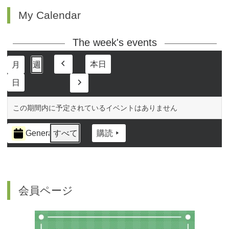
My Calendar
The week's events
本日
月
週
前
日
へ
次
へ
この期間内に予定されているイベントはありません
イ
General
すべて
購読
ベ
ン
ト
の
カ
会員ページ
テ
ゴ
リ