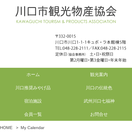
ホーム
観光案内
川口推奨みやげ品
川口の伝統色
宿泊施設
武州川口七福神
会員一覧
お問合せ
HOME
>
My Calendar