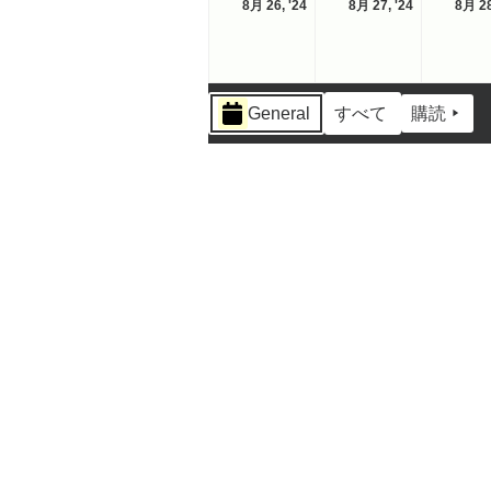
2024-
2024-
8月 26, '24
8月 27, '24
8月 28
曜
曜
08-
08-
日
日
26
27
イ
General
すべて
購読
ベ
ン
ト
の
カ
テ
ゴ
リ
ー