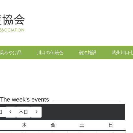
奨みやげ品
川口の伝統色
宿泊施設
武州川口
The week's events
日
本日
前
次
へ
へ
木
金
土
日
水
木
金
土
日