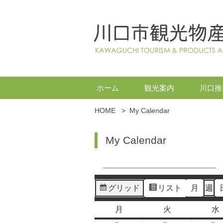
ホーム
観光案内
川口推
HOME
>
My Calendar
My Calendar
グリッド
リスト
月
週
表
表
示
示
月
火
水
月
火