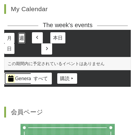
My Calendar
The week's events
本日
月
週
前
日
へ
次
へ
この期間内に予定されているイベントはありません
イ
General
すべて
購読
ベ
ン
ト
の
カ
会員ページ
テ
ゴ
リ