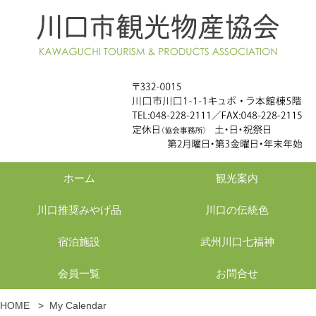
ホーム
観光案内
川口推奨みやげ品
川口の伝統色
宿泊施設
武州川口七福神
会員一覧
お問合せ
HOME
>
My Calendar