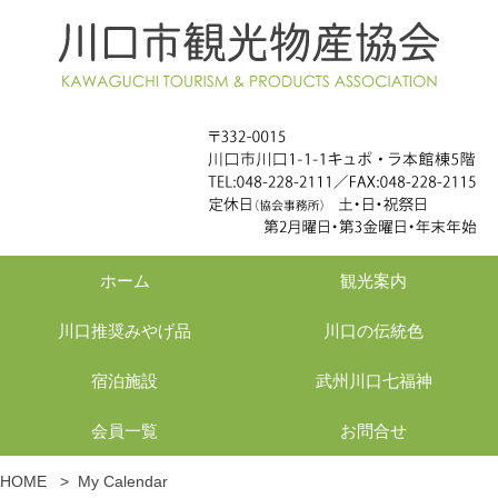
ホーム
観光案内
川口推奨みやげ品
川口の伝統色
宿泊施設
武州川口七福神
会員一覧
お問合せ
HOME
>
My Calendar