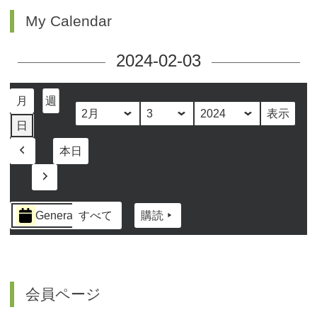
My Calendar
2024-02-03
月
週
月
日
年
日
本日
前
へ
次
へ
イ
General
すべて
購読
ベ
ン
ト
の
カ
会員ページ
テ