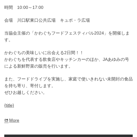
ェ
時間 10:00～17:00
ス
テ
会場 川口駅東口公共広場 キュポ・ラ広場
ィ
バ
当協会主催の「かわぐちフードフェスティバル2024」を開催しま
ル
す。
2024
かわぐちの美味しいに出会える2日間！！
かわぐちを代表する飲食店やキッチンカーのほか、JAあゆみの号
による新鮮野菜の販売を行います。
また、フードドライブを実施し、家庭で使いきれない未開封の食品
を持ち寄り、寄付します。
ぜひお越しください。
{title}
More
about
{title}