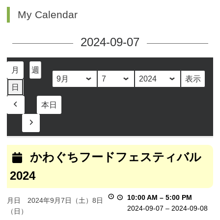
My Calendar
2024-09-07
月
週
月
日
年
日
本日
前
へ
次
へ
か
わ
かわぐちフードフェスティバル
ぐ
2024
ち
フ
ー
10:00 AM
–
5:00 PM
月日 2024年9月7日（土）8日
ド
2024-09-07
–
2024-09-08
（日）
フ