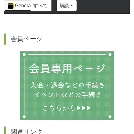
イ
General
すべて
購読
ベ
ン
ト
の
カ
会員ページ
テ
ゴ
リ
ー
関連リンク