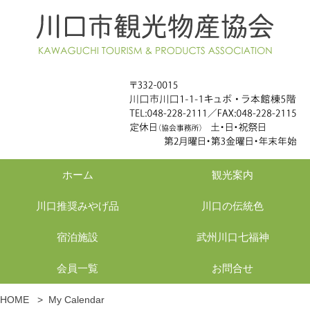
ホーム
観光案内
川口推奨みやげ品
川口の伝統色
宿泊施設
武州川口七福神
会員一覧
お問合せ
HOME
>
My Calendar