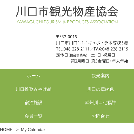
ホーム
観光案内
川口推奨みやげ品
川口の伝統色
宿泊施設
武州川口七福神
会員一覧
お問合せ
HOME
>
My Calendar