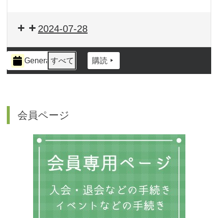
2024-07-28
イ
General
すべて
購読
ベ
ン
ト
の
カ
会員ページ
テ
ゴ
リ
ー