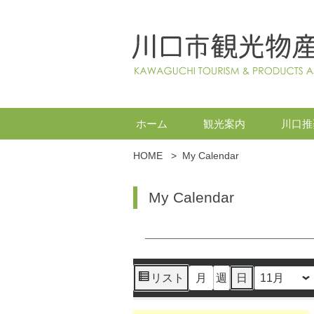
ホーム
観光案内
川口推
HOME
>
My Calendar
My Calendar
リスト
月
週
日
月
日
年
表
示
第