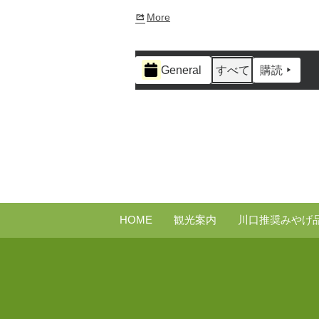
More
about
{title}
イ
General
すべて
購読
ベ
ン
ト
の
カ
テ
ゴ
リ
ー
HOME
観光案内
川口推奨みやげ