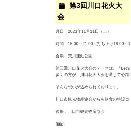
3
第3回川口花火大
回
会
川
口
花
月日 2023年11月11日（土）
火
大
時間 15:00～21:00（打ち上げ18:00～1
会
会場 荒川運動公園
第三回川口花火大会のテーマは、「Let's
多くの方が、川口花火大会を通じて心躍
そんな想いが込められております。
川口市観光物産協会からも飲食の特設コ
後援：川口市観光物産協会
{title}