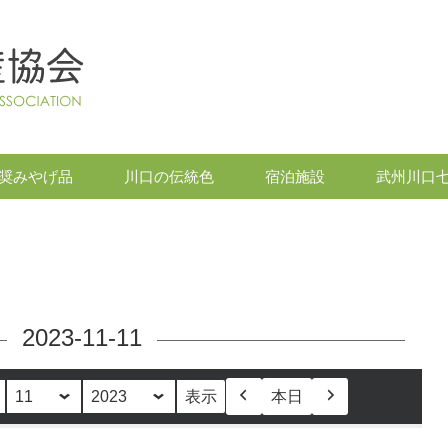
奨みやげ品
川口の伝統色
宿泊施設
武州川口
2023-11-11
本日
前
次
へ
へ